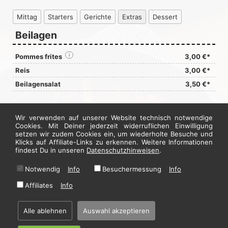
Mittag
Starters
Gerichte
Extras
Dessert
Beilagen
Pommes frites
i
3,00 €*
Reis
3,00 €*
Beilagensalat
3,50 €*
Dips und Soßen
Wir verwenden auf unserer Website technisch notwendige
Cookies. Mit Deiner jederzeit widerruflichen Einwilligung
Tsatsiki
i
7,50 €*
setzen wir zudem Cookies ein, um wiederholte Besuche und
Klicks auf Affiliate-Links zu erkennen. Weitere Informationen
Auberginen Creme
i
6,00 €*
findest Du in unseren
Datenschutzhinweisen
.
Jetzt hier bestellen
Notwendig
Info
Besuchermessung
Info
Affiliates
Info
* Alle Preise in Euro inkl. gesetzl. MwSt. Abbildungen können ggf. abweichen.
Informationen zu Inhalts- und Zusatzstoffen finden Sie unter
i
Alle ablehnen
Auswahl akzeptieren